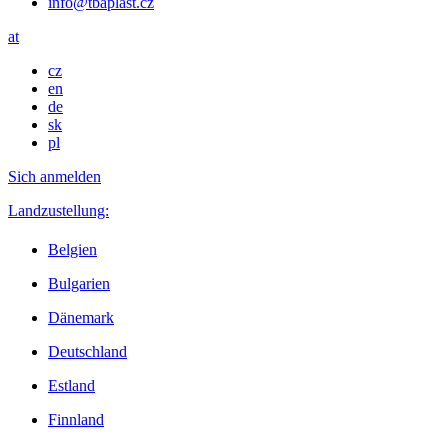
info@tbaplast.cz
at
cz
en
de
sk
pl
Sich anmelden
Landzustellung:
Belgien
Bulgarien
Dänemark
Deutschland
Estland
Finnland