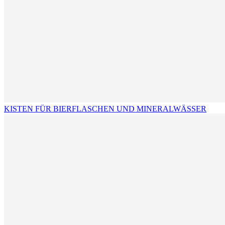
KISTEN FÜR BIERFLASCHEN UND MINERALWÄSSER