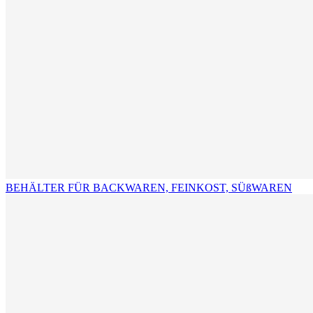
BEHÄLTER FÜR BACKWAREN, FEINKOST, SÜßWAREN