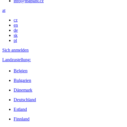
info@tbaplast.cz
at
cz
en
de
sk
pl
Sich anmelden
Landzustellung:
Belgien
Bulgarien
Dänemark
Deutschland
Estland
Finnland