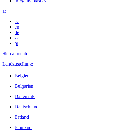
info@tbaplast.cz
at
cz
en
de
sk
pl
Sich anmelden
Landzustellung:
Belgien
Bulgarien
Dänemark
Deutschland
Estland
Finnland