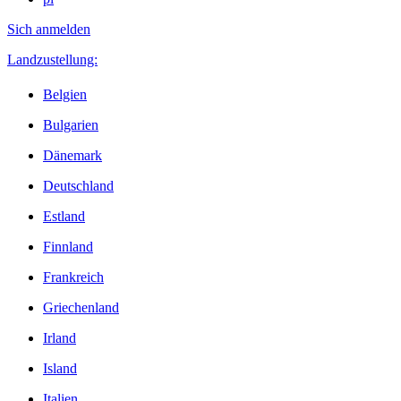
Sich anmelden
Landzustellung:
Belgien
Bulgarien
Dänemark
Deutschland
Estland
Finnland
Frankreich
Griechenland
Irland
Island
Italien