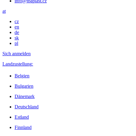
info@tbaplast.cz
at
cz
en
de
sk
pl
Sich anmelden
Landzustellung:
Belgien
Bulgarien
Dänemark
Deutschland
Estland
Finnland