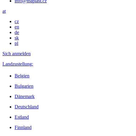
info@tbaplast.cz
at
cz
en
de
sk
pl
Sich anmelden
Landzustellung:
Belgien
Bulgarien
Dänemark
Deutschland
Estland
Finnland