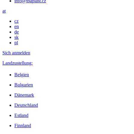
info@tbaplast.cz
at
cz
en
de
sk
pl
Sich anmelden
Landzustellung:
Belgien
Bulgarien
Dänemark
Deutschland
Estland
Finnland