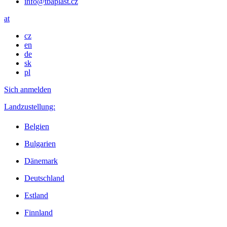
info@tbaplast.cz
at
cz
en
de
sk
pl
Sich anmelden
Landzustellung:
Belgien
Bulgarien
Dänemark
Deutschland
Estland
Finnland