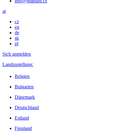
info@tbaplast.cz
at
cz
en
de
sk
pl
Sich anmelden
Landzustellung:
Belgien
Bulgarien
Dänemark
Deutschland
Estland
Finnland