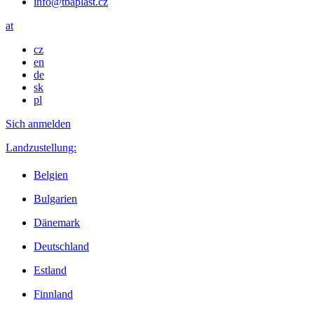
info@tbaplast.cz
at
cz
en
de
sk
pl
Sich anmelden
Landzustellung:
Belgien
Bulgarien
Dänemark
Deutschland
Estland
Finnland