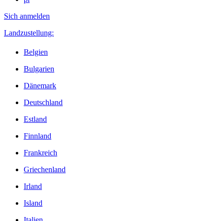
Sich anmelden
Landzustellung:
Belgien
Bulgarien
Dänemark
Deutschland
Estland
Finnland
Frankreich
Griechenland
Irland
Island
Italien